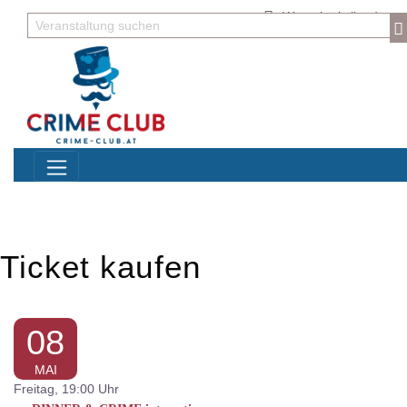
Warenkorb
(leer)
Ticket kaufen
08
MAI
Freitag, 19:00 Uhr